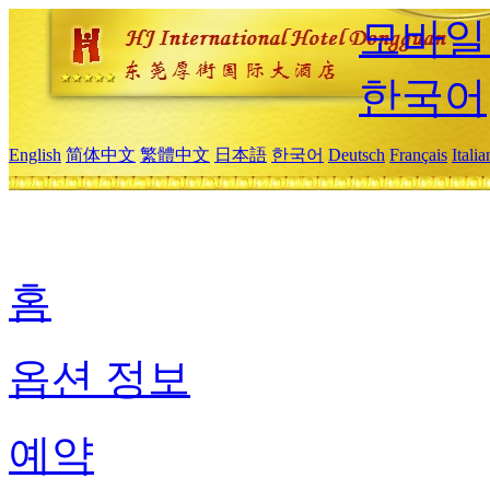
모바일
한국어
English
简体中文
繁體中文
日本語
한국어
Deutsch
Français
Itali
홈
옵션 정보
예약