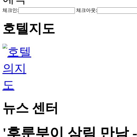
체크인:
체크아웃:
호텔지도
뉴스 센터
'후룬부이 삼림 만남 