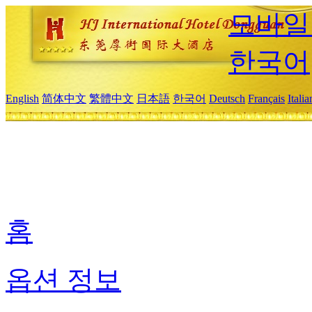
모바일
한국어
English
简体中文
繁體中文
日本語
한국어
Deutsch
Français
Itali
홈
옵션 정보