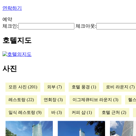
연락하기
예약
체크인:
체크아웃:
호텔지도
사진
모든 사진 (201)
외부 (7)
호텔 풍경 (1)
로비 라운지 (7)
레스토랑 (22)
연회장 (3)
이그제큐티브 라운지 (3)
헬스
일식 레스토랑 (9)
바 (3)
커피 샵 (1)
호텔 근처 (2)