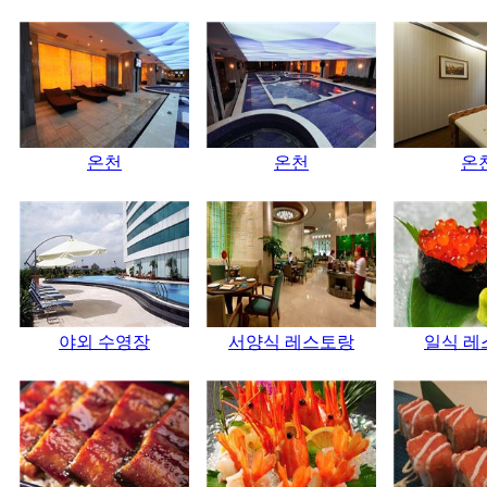
온천
온천
온
야외 수영장
서양식 레스토랑
일식 레