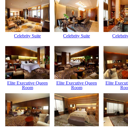
Celebrity Suite
Celebrity Suite
Celebrit
Elite Executive Queen
Elite Executive Queen
Elite Execu
Room
Room
Ro