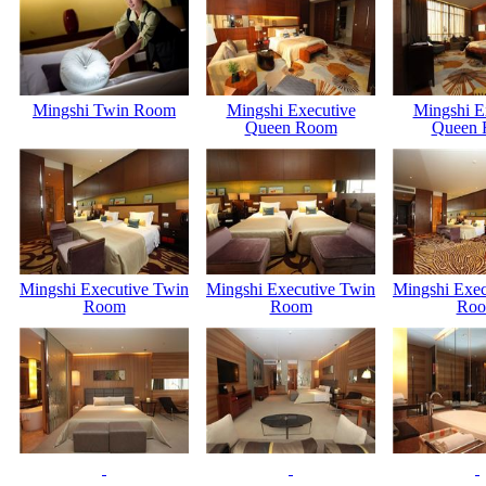
Mingshi Twin Room
Mingshi Executive
Mingshi E
Queen Room
Queen
Mingshi Executive Twin
Mingshi Executive Twin
Mingshi Exec
Room
Room
Ro