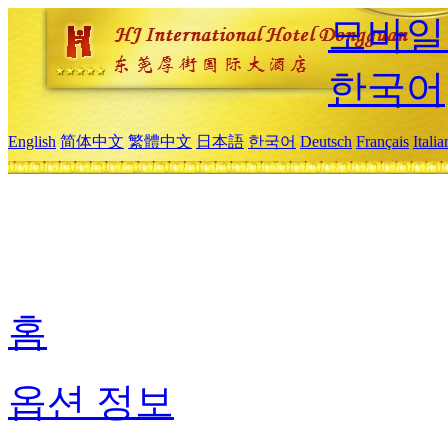
모바일
한국어
English
简体中文
繁體中文
日本語
한국어
Deutsch
Français
Itali
홈
옵션 정보