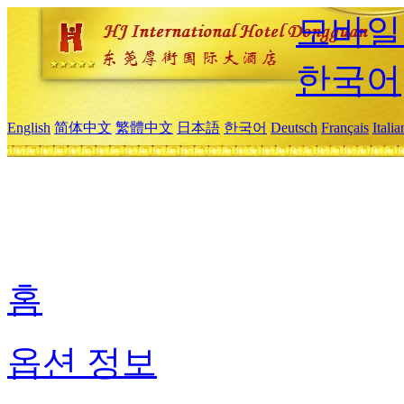
모바일
한국어
English
简体中文
繁體中文
日本語
한국어
Deutsch
Français
Itali
홈
옵션 정보