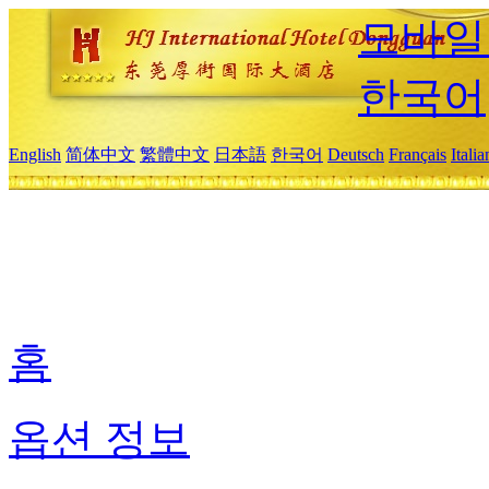
모바일
한국어
English
简体中文
繁體中文
日本語
한국어
Deutsch
Français
Itali
홈
옵션 정보