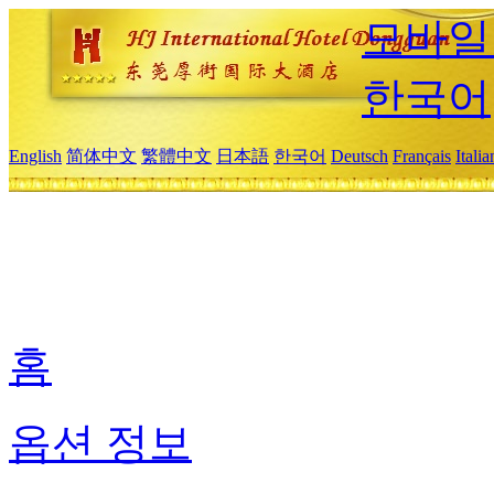
모바일
한국어
English
简体中文
繁體中文
日本語
한국어
Deutsch
Français
Itali
홈
옵션 정보