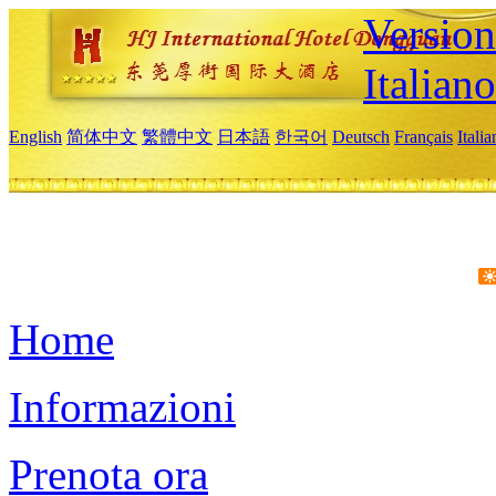
Version
Italiano
English
简体中文
繁體中文
日本語
한국어
Deutsch
Français
Itali
Home
Informazioni
Prenota ora