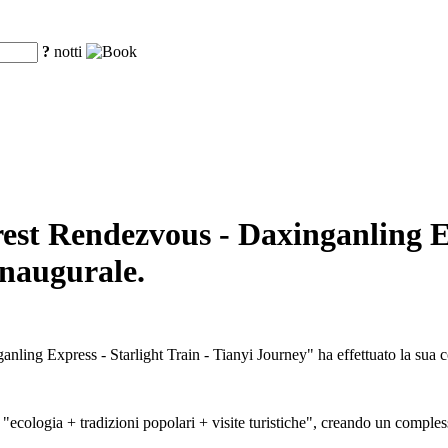
?
notti
rest Rendezvous - Daxinganling Ex
inaugurale.
anling Express - Starlight Train - Tianyi Journey" ha effettuato la sua c
 "ecologia + tradizioni popolari + visite turistiche", creando un compless