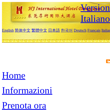
Version
Italiano
English
简体中文
繁體中文
日本語
한국어
Deutsch
Français
Itali
Home
Informazioni
Prenota ora