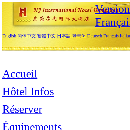
Versio
Françai
English
简体中文
繁體中文
日本語
한국어
Deutsch
Français
Itali
Accueil
Hôtel Infos
Réserver
Équipements