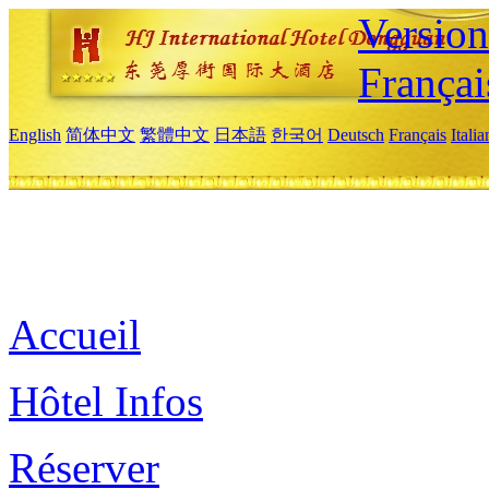
Versio
Françai
English
简体中文
繁體中文
日本語
한국어
Deutsch
Français
Itali
Accueil
Hôtel Infos
Réserver