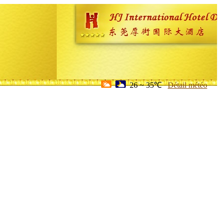
26 ~ 35℃
Détail météo