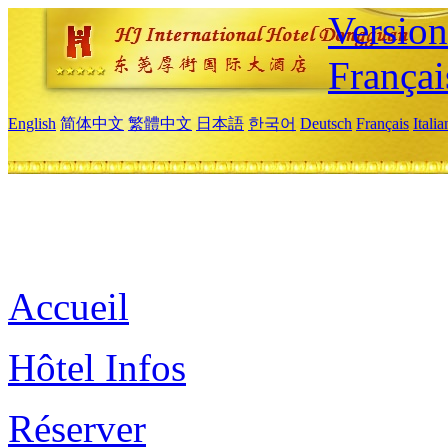
Versio
Françai
English
简体中文
繁體中文
日本語
한국어
Deutsch
Français
Itali
Accueil
Hôtel Infos
Réserver