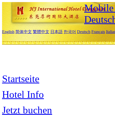
Mobile 
Deutsc
English
简体中文
繁體中文
日本語
한국어
Deutsch
Français
Itali
Startseite
Hotel Info
Jetzt buchen