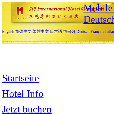
Mobile 
Deutsc
English
简体中文
繁體中文
日本語
한국어
Deutsch
Français
Itali
Startseite
Hotel Info
Jetzt buchen