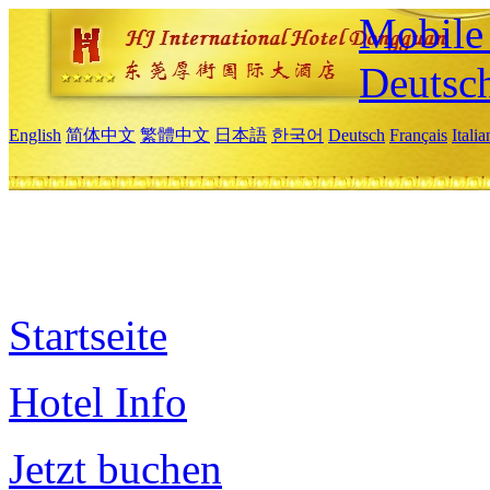
Mobile 
Deutsc
English
简体中文
繁體中文
日本語
한국어
Deutsch
Français
Itali
Startseite
Hotel Info
Jetzt buchen