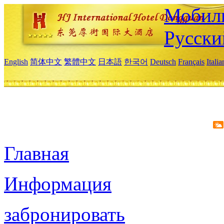
Мобиль
Русски
English
简体中文
繁體中文
日本語
한국어
Deutsch
Français
Itali
Главная
Информация
забронировать