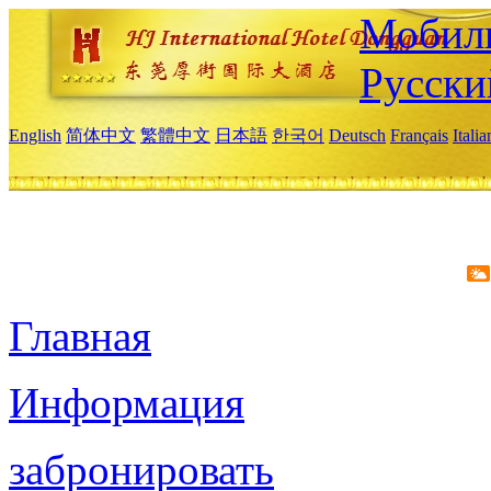
Мобиль
Русски
English
简体中文
繁體中文
日本語
한국어
Deutsch
Français
Itali
Главная
Информация
забронировать