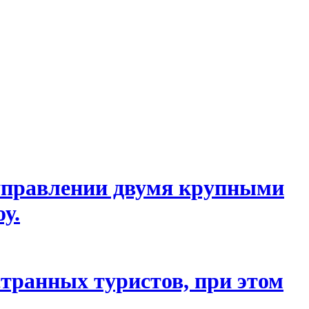
 управлении двумя крупными
у.
странных туристов, при этом