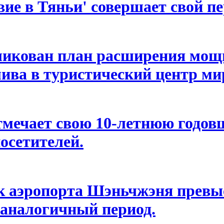
вие в Тяньи' совершает свой п
ликован план расширения мощн
ва в туристический центр мир
мечает свою 10-летнюю годовщ
осетителей.
ок аэропорта Шэньчжэня превы
 аналогичный период.