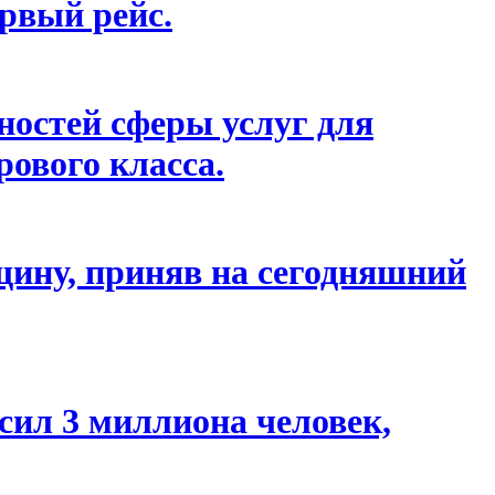
ервый рейс.
остей сферы услуг для
ового класса.
ину, приняв на сегодняшний
сил 3 миллиона человек,