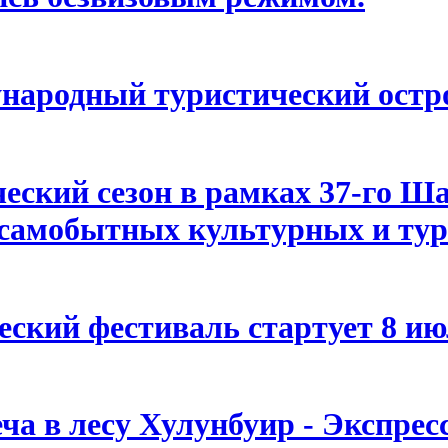
народный туристический остр
еский сезон в рамках 37-го Ш
самобытных культурных и тур
ский фестиваль стартует 8 ию
ча в лесу Хулунбуир - Экспрес