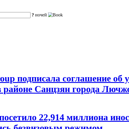
?
ночей
roup подписала соглашение об
 районе Санцзян города Лючжо
посетило 22,914 миллиона ино
ись безвизовым режимом.