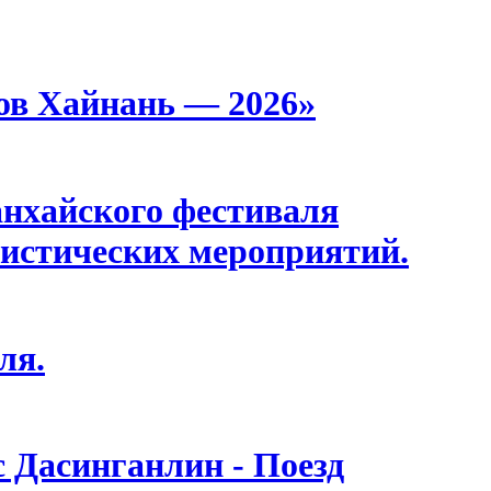
ов Хайнань — 2026»
анхайского фестиваля
истических мероприятий.
ля.
с Дасинганлин - Поезд