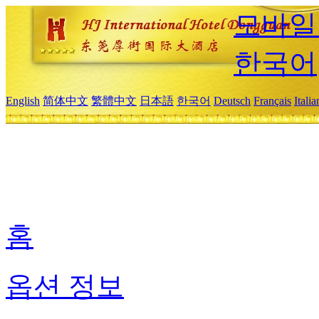
모바일
한국어
English
简体中文
繁體中文
日本語
한국어
Deutsch
Français
Itali
홈
옵션 정보