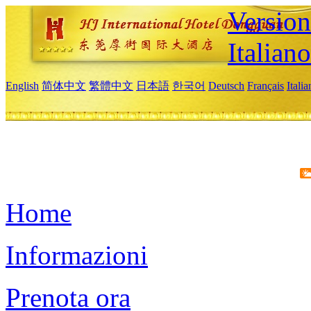
Version
Italiano
English
简体中文
繁體中文
日本語
한국어
Deutsch
Français
Itali
Home
Informazioni
Prenota ora