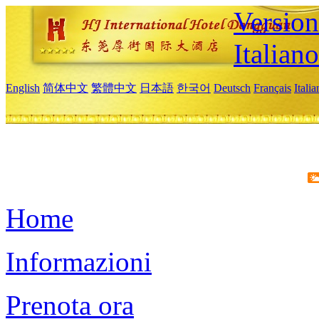
Version
Italiano
English
简体中文
繁體中文
日本語
한국어
Deutsch
Français
Itali
Home
Informazioni
Prenota ora