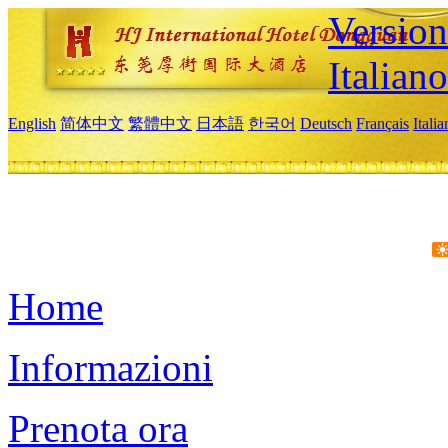
Version
Italiano
English
简体中文
繁體中文
日本語
한국어
Deutsch
Français
Itali
Home
Informazioni
Prenota ora