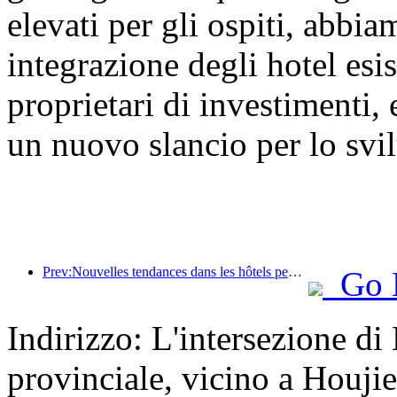
elevati per gli ospiti, abbi
integrazione degli hotel esis
proprietari di investimenti,
un nuovo slancio per lo svil
Prev:Nouvelles tendances dans les hôtels pendant la fête nationale 2024 : les post-00 portent le Hanfu et séjournent dans la « State Guesthouse » pour boire du thé et apprendre la calligraphie afin de démontrer leur confiance culturelle
Go 
Indirizzo: L'intersezione d
provinciale, vicino a Houji