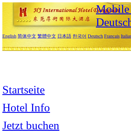
Mobile 
Deutsc
English
简体中文
繁體中文
日本語
한국어
Deutsch
Français
Itali
Startseite
Hotel Info
Jetzt buchen