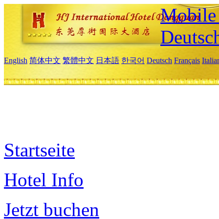
Mobile 
Deutsc
English
简体中文
繁體中文
日本語
한국어
Deutsch
Français
Itali
Startseite
Hotel Info
Jetzt buchen