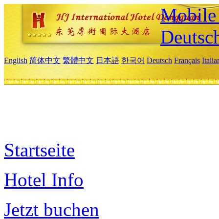
Mobile 
Deutsc
English
简体中文
繁體中文
日本語
한국어
Deutsch
Français
Itali
Startseite
Hotel Info
Jetzt buchen