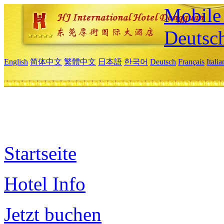
Mobile 
Deutsc
English
简体中文
繁體中文
日本語
한국어
Deutsch
Français
Itali
Startseite
Hotel Info
Jetzt buchen