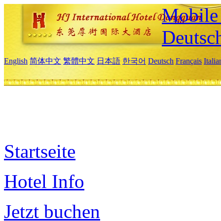
Mobile 
Deutsc
English
简体中文
繁體中文
日本語
한국어
Deutsch
Français
Itali
Startseite
Hotel Info
Jetzt buchen