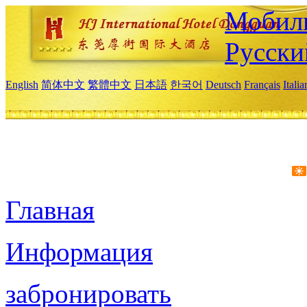
Мобиль
Русски
English
简体中文
繁體中文
日本語
한국어
Deutsch
Français
Itali
Главная
Информация
забронировать