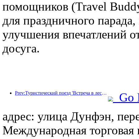
помощников (Travel Budd
для праздничного парада,
улучшения впечатлений от
досуга.
Prev:Туристический поезд 'Встреча в лесу Хулунбуир - Экспресс Дасинганлин - Поезд 'Звездный свет' - Путешествие в Тяньи' совершает свой первый рейс.
Go 
адрес: улица Дунфэн, пер
Международная торговая 