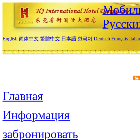
Мобиль
Русски
English
简体中文
繁體中文
日本語
한국어
Deutsch
Français
Itali
Главная
Информация
забронировать