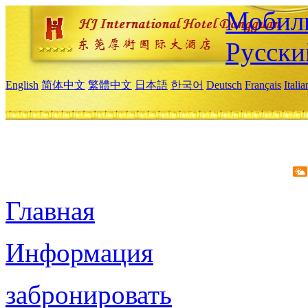
Мобиль
Русски
English
简体中文
繁體中文
日本語
한국어
Deutsch
Français
Itali
Главная
Информация
забронировать