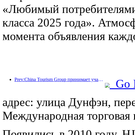
«Любимый потребителями 
класса 2025 года». Атмосф
момента объявления кажд
Prev:China Tourism Group принимает участие в Китайской международной импортной выставке уже восемь лет подряд, подписав контракты на сумму более 1 млрд долларов США.
Go 
адрес: улица Дунфэн, пер
Международная торговая 
Появились в 2010 году, HJ