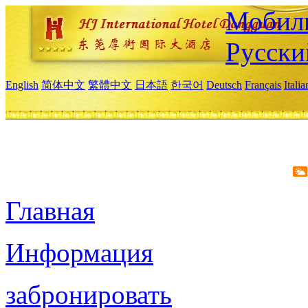
Мобиль
Русски
English
简体中文
繁體中文
日本語
한국어
Deutsch
Français
Itali
Главная
Информация
забронировать