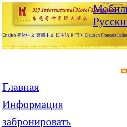
Мобиль
Русски
English
简体中文
繁體中文
日本語
한국어
Deutsch
Français
Itali
Главная
Информация
забронировать