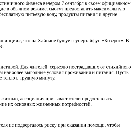
стиничного бизнеса вечером 7 сентября в своем официальном
ющие в обычном режиме, смогут предоставить максимальную
бесплатную питьевую воду, продукты питания и другие
овинции», что на Хайнане бушует супертайфун «Козерог». В
е.
иативой. Для жителей, серьезно пострадавших от стихийного
ь им наиболее выгодные условия проживания и питания. Пусть
е тепло в трудную минуту.
 жизнью, ассоциация призывает отели предоставлять
рение их основных жизненных потребностей.
отеля не подвергалось риску при оказании помощи, чтобы