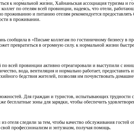
ться к нормальной жизни, Хайнаньская ассоциация туризма и го
коллег по отелям всей провинции, надеясь, что отели, работа
по проживанию и питанию отелям рекомендуется предоставлять 
ости в проживании.
нь сообщила в «Письме коллегам по гостиничному бизнесу в пр
жет превратиться в огромную силу. к нормальной жизни быстре
й по всей провинции активно отреагировали и выступили с иниц
тричество, вода, вентиляция и нормально работает, предоставит
хийного бедствия жителей, позволяя им почувствовать домашне
зможностей. Для граждан и туристов, испытывающих трудности с
акже бесплатные зоны для зарядки, чтобы обеспечить удовлетво
и из отеля следили за тем, чтобы качество обслуживания гостей 
 свой профессионализм и энтузиазм, получая помощь.