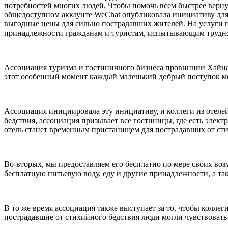
потребностей многих людей. Чтобы помочь всем быстрее верну
общедоступном аккаунте WeChat опубликовала инициативу для 
выгодные цены для сильно пострадавших жителей. На услуги 
принадлежности гражданам и туристам, испытывающим трудн
Ассоциация туризма и гостиничного бизнеса провинции Хайна
этот особенный момент каждый маленький добрый поступок мо
Ассоциация инициировала эту инициативу, и коллеги из отеле
бедствия, ассоциация призывает все гостиницы, где есть элек
отель станет временным пристанищем для пострадавших от сти
Во-вторых, мы предоставляем его бесплатно по мере своих во
бесплатную питьевую воду, еду и другие принадлежности, а т
В то же время ассоциация также выступает за то, чтобы коллег
пострадавшие от стихийного бедствия люди могли чувствовать