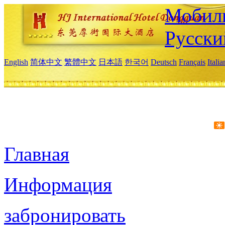
Мобиль
Русски
English
简体中文
繁體中文
日本語
한국어
Deutsch
Français
Itali
Главная
Информация
забронировать