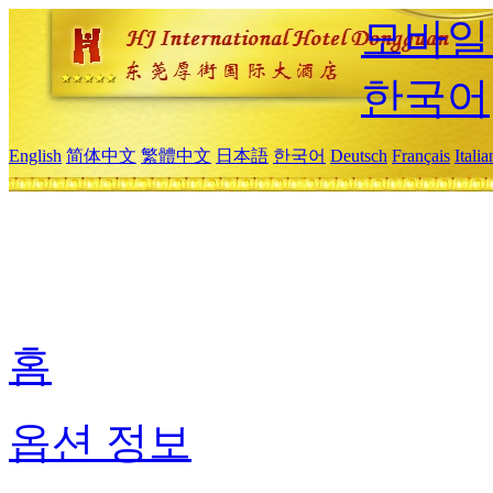
모바일
한국어
English
简体中文
繁體中文
日本語
한국어
Deutsch
Français
Itali
홈
옵션 정보