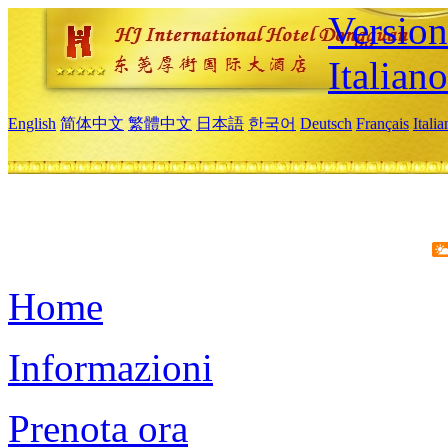
Version
Italiano
English
简体中文
繁體中文
日本語
한국어
Deutsch
Français
Itali
Home
Informazioni
Prenota ora