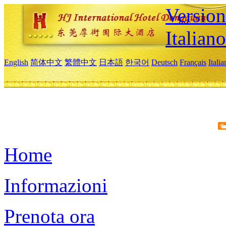
Version
Italiano
English
简体中文
繁體中文
日本語
한국어
Deutsch
Français
Itali
Home
Informazioni
Prenota ora