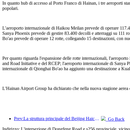
In quanto hub di accesso al Porto Franco di Hainan, i tre aeroporti stan
popolari.
L'aeroporto internazionale di Haikou Meilan prevede di operare 117.40
Sanya Phoenix prevede di gestire 83.400 decolli e atterraggi su 111 r
Bo'ao prevede di operare 12 rotte, collegando 15 destinazioni, con n
Per quanto riguarda l'espansione delle rotte internazionali, l'aeropo
and Road Initiative e del RCEP; l'aeroporto internazionale di Sanya Ph
internazionale di Qionghai Bo'ao ha aggiunto una destinazione a Kual
L'Hainan Airport Group ha dichiarato che nella nuova stagione aerea con
Prev:La struttura principale del Beijing Haichang Ocean Park dovrebbe raggiungere la sommità entro la fine dell'anno, con il completamento e l'apertura previsti per il 2027.
Go Back
Indirizzo: L'intersezione di Dongfeng Road e s256 provinciale, vici