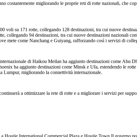
no costantemente migliorando le proprie reti di rotte nazionali, che copro
0 voli su 171 rotte, collegando 128 destinazioni, tra cui nuove destina
otte, collegando 94 destinazioni, tra cui nuove destinazioni nazionali
uove mete come Nanchang e Guiyang, rafforzando così i servizi di colle
rto internazionale di Haikou Meilan ha aggiunto destinazioni come Abu D
oenix ha aggiunto destinazioni come Minsk e Ufa, estendendo le rotte ver
a Lumpur, migliorando la connettività internazionale.
tinuerà a ottimizzare la rete di rotte e a migliorare i servizi per suppo
no a Houjie International Commercial Plaza e Houjie Town Il governo p