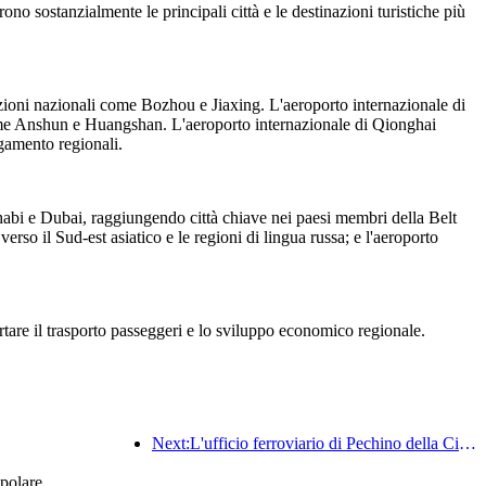
no sostanzialmente le principali città e le destinazioni turistiche più
zioni nazionali come Bozhou e Jiaxing. L'aeroporto internazionale di
 come Anshun e Huangshan. L'aeroporto internazionale di Qionghai
gamento regionali.
habi e Dubai, raggiungendo città chiave nei paesi membri della Belt
so il Sud-est asiatico e le regioni di lingua russa; e l'aeroporto
rtare il trasporto passeggeri e lo sviluppo economico regionale.
Next:L'ufficio ferroviario di Pechino della Cina ha avviato il servizio di trasporto passeggeri per le festività del Festival di Qingming, prevedendo di trasportare 7,37 milioni di passeggeri.
opolare