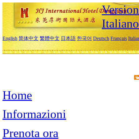
Version
Italiano
English
简体中文
繁體中文
日本語
한국어
Deutsch
Français
Itali
Home
Informazioni
Prenota ora