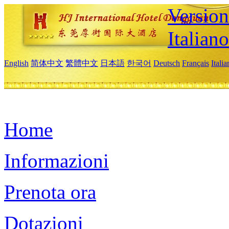
Version
Italiano
English
简体中文
繁體中文
日本語
한국어
Deutsch
Français
Itali
Home
Informazioni
Prenota ora
Dotazioni