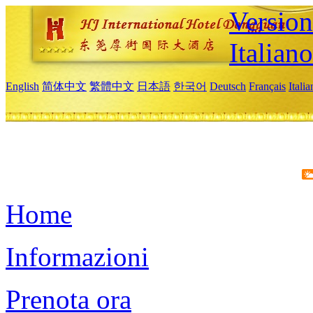
Version
Italiano
English
简体中文
繁體中文
日本語
한국어
Deutsch
Français
Itali
Home
Informazioni
Prenota ora