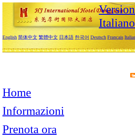
Version
Italiano
English
简体中文
繁體中文
日本語
한국어
Deutsch
Français
Itali
Home
Informazioni
Prenota ora