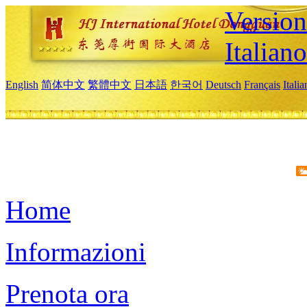
Version
Italiano
English
简体中文
繁體中文
日本語
한국어
Deutsch
Français
Itali
Home
Informazioni
Prenota ora