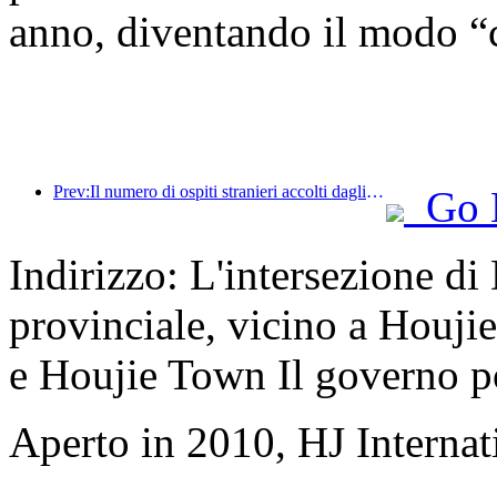
anno, diventando il modo “c
Prev:Il numero di ospiti stranieri accolti dagli hotel della Cina continentale di China Travel Service Hotels nella prima metà dell'anno è aumentato del 67% su base annua.
Go 
Indirizzo: L'intersezione d
provinciale, vicino a Houji
e Houjie Town Il governo p
Aperto in 2010, HJ Interna