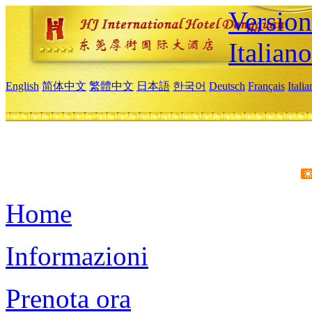
Version
Italiano
English
简体中文
繁體中文
日本語
한국어
Deutsch
Français
Itali
Home
Informazioni
Prenota ora