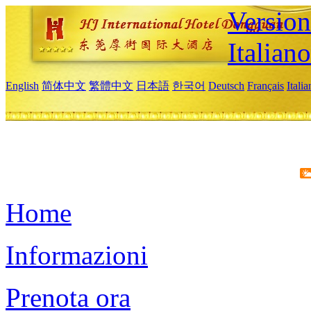
Version
Italiano
English
简体中文
繁體中文
日本語
한국어
Deutsch
Français
Itali
Home
Informazioni
Prenota ora