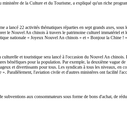
inistère de la Culture et du Tourisme, a expliqué qu'un riche programme 
isme a lancé 22 activités thématiques réparties en sept grands axes, sous
Célébrer le Nouvel An chinois à travers le patrimoine culturel immatériel 
ique nationale « Joyeux Nouvel An chinois » et « Bonjour la Chine ! »
ulturelle et touristique sera lancé à l'occasion du Nouvel An chinois. La
res bénéfiques pour la population. Par exemple, la deuxième vague de pr
tageux et divertissants pour tous. Les syndicats à tous les niveaux, en c
Parallèlement, l'aviation civile et d'autres ministères ont facilité l'acc
de subventions aux consommateurs sous forme de bons d'achat, de réducti