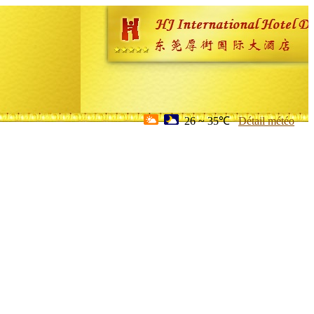
26 ~ 35℃
Détail météo