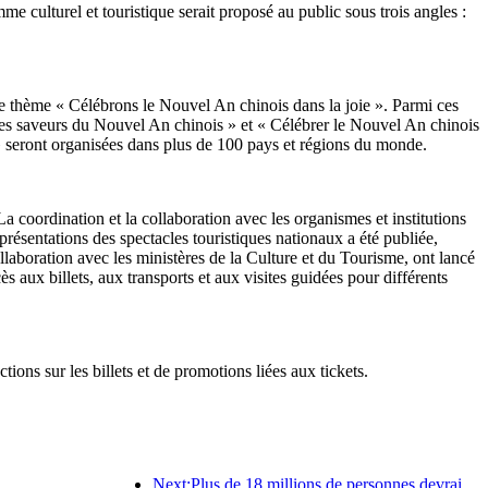
culturel et touristique serait proposé au public sous trois angles :
 le thème « Célébrons le Nouvel An chinois dans la joie ». Parmi ces
et les saveurs du Nouvel An chinois » et « Célébrer le Nouvel An chinois
 seront organisées dans plus de 100 pays et régions du monde.
 coordination et la collaboration avec les organismes et institutions
ésentations des spectacles touristiques nationaux a été publiée,
ollaboration avec les ministères de la Culture et du Tourisme, ont lancé
ès aux billets, aux transports et aux visites guidées pour différents
ons sur les billets et de promotions liées aux tickets.
Next:Plus de 18 millions de personnes devraient entrer et sortir du pays pendant les neuf jours de vacances du Nouvel An chinois.