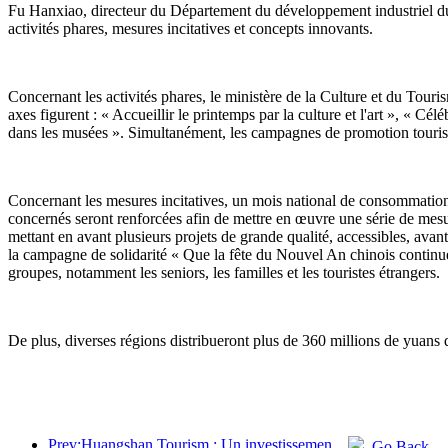
Fu Hanxiao, directeur du Département du développement industriel du m
activités phares, mesures incitatives et concepts innovants.
Concernant les activités phares, le ministère de la Culture et du Tour
axes figurent : « Accueillir le printemps par la culture et l'art », « 
dans les musées ». Simultanément, les campagnes de promotion tourist
Concernant les mesures incitatives, un mois national de consommation c
concernés seront renforcées afin de mettre en œuvre une série de mesu
mettant en avant plusieurs projets de grande qualité, accessibles, avan
la campagne de solidarité « Que la fête du Nouvel An chinois continue ». 
groupes, notamment les seniors, les familles et les touristes étrangers.
De plus, diverses régions distribueront plus de 360 millions de yuans 
Prev:Huangshan Tourism : Un investissement de 530 millions de yuans est prévu pour la rénovation des hôtels.
Go Back