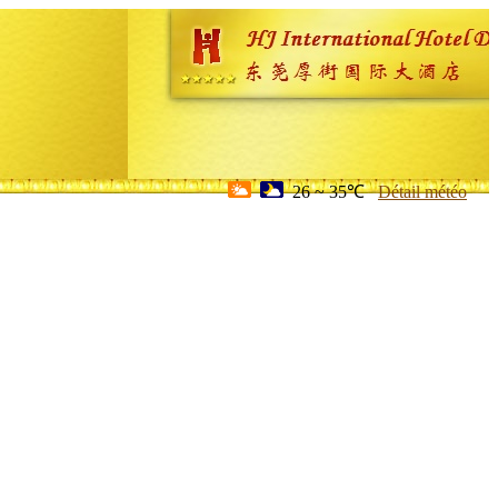
26 ~ 35℃
Détail météo