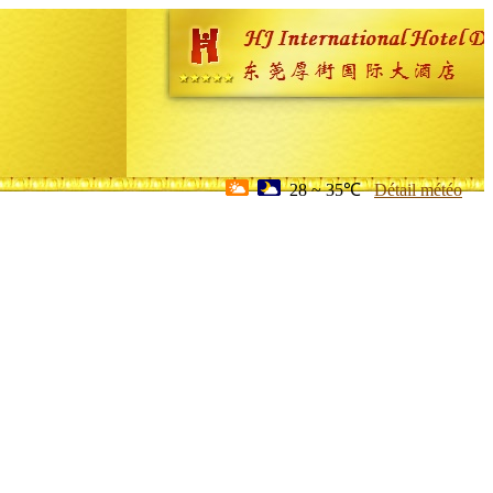
28 ~ 35℃
Détail météo